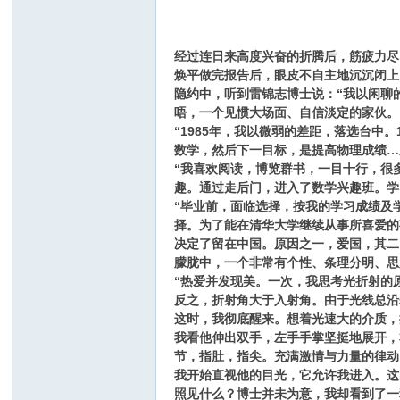
经过连日来高度兴奋的折腾后，筋疲力尽
焕平做完报告后，眼皮不自主地沉沉闭上
隐约中，听到雷锦志博士说：“我以闲聊
唔，一个见惯大场面、自信淡定的家伙。
“
1985
年，我以微弱的差距，落选台中。
数学，然后下一目标，是提高物理成绩
…
“我喜欢阅读，博览群书，一目十行，很
趣。通过走后门，进入了数学兴趣班。学
“毕业前，面临选择，按我的学习成绩及
择。为了能在清华大学继续从事所喜爱的
决定了留在中国。原因之一，爱国，其二
朦胧中，一个非常有个性、条理分明、思
“热爱并发现美。一次，我思考光折射的
反之，折射角大于入射角。由于光线总沿
这时，我彻底醒来。想着光速大的介质，
我看他伸出双手，左手手掌坚挺地展开，
节，指肚，指尖。充满激情与力量的律动
我开始直视他的目光，它允许我进入。这
照见什么？博士并未为意，我却看到了一