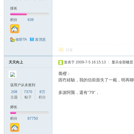
排长
山
积分
636
收听TA
发消息
回复
天天向上
发表于 2009-7-5 16:15:13
|
显示全部楼层
同
喬櫻：
因冇経驗，我的信前面失了一截，明再聊
该用户从未签到
208
7370
8万
多謝阿龔，還有“79”，
主题
帖子
积分
师长
积分
87750
学