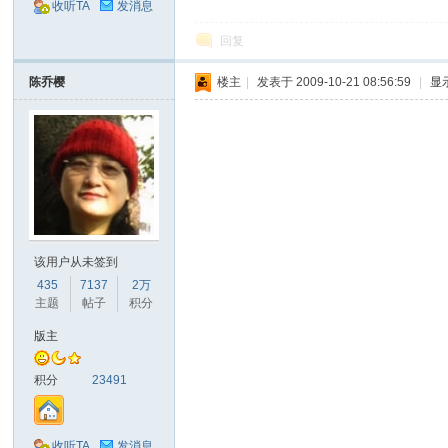
收听TA
发消息
回复
陈乔樱
楼主
|
发表于 2009-10-21 08:56:59
|
显
该用户从未签到
435
7137
2万
主题
帖子
积分
版主
积分
23491
收听TA
发消息