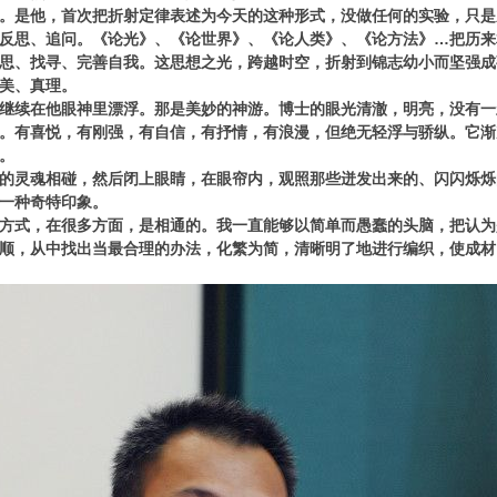
。是他，首次把折射定律表述为今天的这种形式，没做任何的实验，只是
反思、追问。《论光》、《论世界》、《论人类》、《论方法》…把历来
思、找寻、完善自我。这思想之光，跨越时空，折射到锦志幼小而坚强成
美、真理。
继续在他眼神里漂浮。那是美妙的神游。博士的眼光清澈，明亮，没有一
。有喜悦，有刚强，有自信，有抒情，有浪漫，但绝无轻浮与骄纵。它渐
。
的灵魂相碰，然后闭上眼睛，在眼帘内，观照那些迸发出来的、闪闪烁烁
一种奇特印象。
方式，在很多方面，是相通的。我一直能够以简单而愚蠢的头脑，把认为
顺，从中找出当最合理的办法，化繁为简，清晰明了地进行编织，使成材