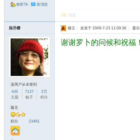
收听TA
发消息
回复
陈乔樱
楼主
|
发表于 2009-7-23 11:09:38
|
显示
谢谢罗卜的问候和祝福
网
该用户从未签到
435
7137
2万
主题
帖子
积分
版主
积分
23491