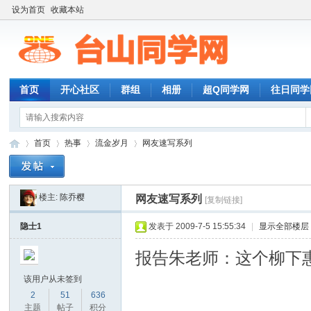
设为首页
收藏本站
首页
开心社区
群组
相册
超Q同学网
往日同学
首页
热事
流金岁月
网友速写系列
楼主:
陈乔樱
网友速写系列
[复制链接]
台
»
›
›
›
隐士1
发表于 2009-7-5 15:55:34
|
显示全部楼层
报告朱老师：这个柳下
该用户从未签到
2
51
636
主题
帖子
积分