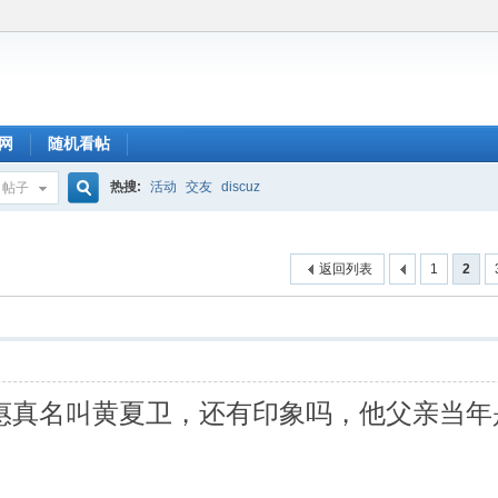
网
随机看帖
热搜:
活动
交友
discuz
帖子
搜
返回列表
1
2
索
惠真名叫黄夏卫，还有印象吗，他父亲当年