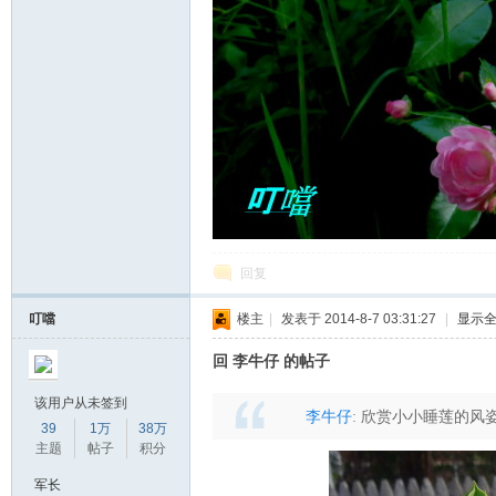
回复
叮噹
楼主
|
发表于 2014-8-7 03:31:27
|
显示
回 李牛仔 的帖子
该用户从未签到
李牛仔
:
欣赏小小睡莲的风
39
1万
38万
主题
帖子
积分
军长