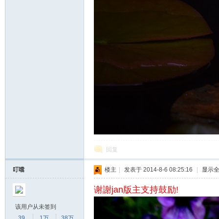
回复
叮噹
楼主
|
发表于 2014-8-6 08:25:16
|
显示
谢謝jan版主支持鼓励!
该用户从未签到
39
1万
38万