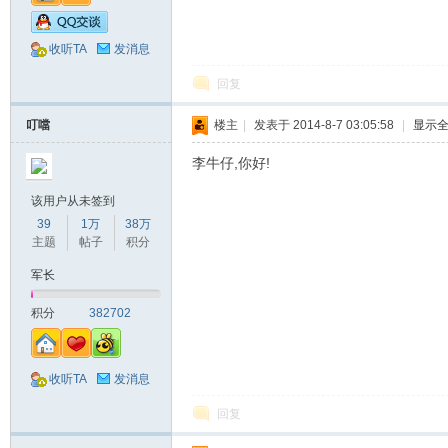
收听TA
发消息
回复
叮噹
楼主
|
发表于 2014-8-7 03:05:58
|
显示
李牛仔,你好!
该用户从未签到
39
1万
38万
主题
帖子
积分
军长
积分
382702
收听TA
发消息
回复