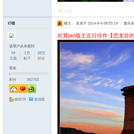
回复
叮噹
楼主
|
发表于 2014-8-6 09:55:19
|
显示
欣賞jan版主近日佳作【恐龙谷的h
该用户从未签到
39
1万
38万
主题
帖子
积分
军长
积分
382702
收听TA
发消息