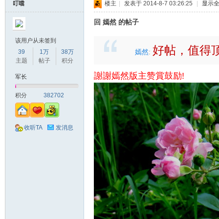
叮噹
楼主
|
发表于 2014-8-7 03:26:25
|
显示
回 嫣然 的帖子
该用户从未签到
好帖，值得
嫣然
:
39
1万
38万
主题
帖子
积分
謝謝嫣然版主赞賞鼓励!
军长
积分
382702
收听TA
发消息