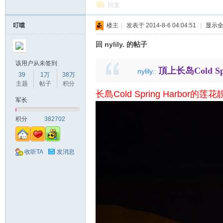
回复
叮噹
楼主
|
发表于 2014-8-6 04:04:51
|
显示
回 nylily. 的帖子
该用户从未签到
頂上长岛Cold S
nylily.
:
39
1万
38万
主题
帖子
积分
长島Cold Spring Harbor的莲
网
军长
积分
382702
收听TA
发消息