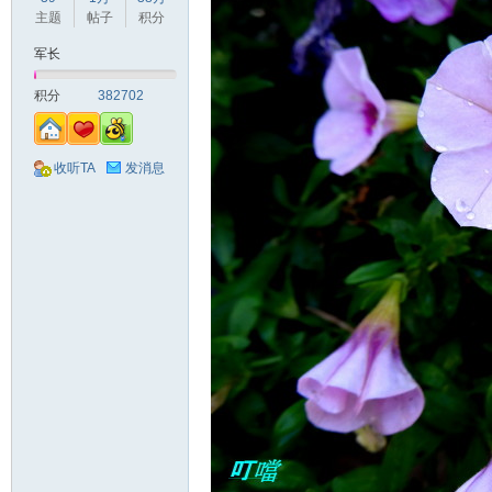
主题
帖子
积分
军长
积分
382702
收听TA
发消息