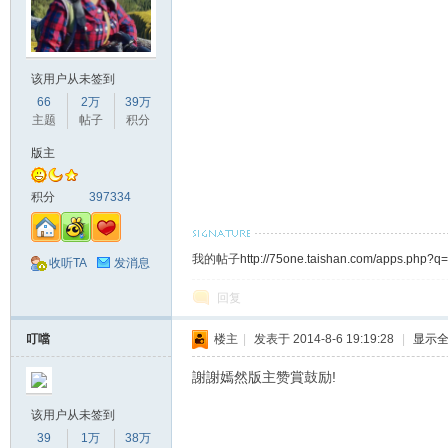
该用户从未签到
66
2万
39万
主题
帖子
积分
版主
积分
397334
我的帖子
http://75one.taishan.com/apps.php?q=a
收听TA
发消息
回复
叮噹
楼主
|
发表于 2014-8-6 19:19:28
|
显示
謝謝嫣然版主赞賞鼓励!
该用户从未签到
39
1万
38万