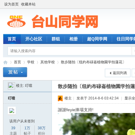
设为首页
收藏本站
首页
开心社区
群组
相册
超Q同学网
往日同学
首页
学校
其他学校
散步随拍〔纽約布碌崙植物園学拍蓮花〕
返回列表
楼主:
叮噹
散步随拍〔纽約布碌崙植物園学拍蓮
台
»
›
›
›
叮噹
楼主
|
发表于 2014-8-6 03:42:34
|
显示
謝謝feyie捧場支持!
该用户从未签到
39
1万
38万
主题
帖子
积分