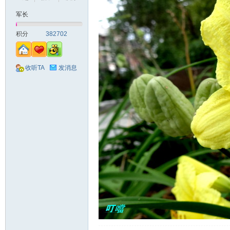
军长
山
积分
382702
收听TA
发消息
同
学