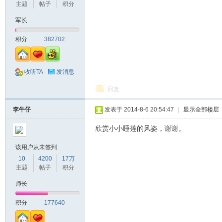
主题
帖子
积分
军长
积分
382702
收听TA
发消息
回复
李牛仔
发表于 2014-8-6 20:54:47
|
显示全部楼层
欣赏小小睡莲的风姿，谢谢。
该用户从未签到
10
4200
17万
主题
帖子
积分
师长
积分
177640