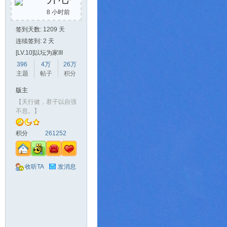
8 小时前
签到天数: 1209 天
连续签到: 2 天
[LV.10]以坛为家III
396
4万
26万
主题
帖子
积分
版主
【天行健，君子以自强
不息。】
积分
261252
收听TA
发消息