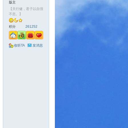
版主
【天行健，君子以自强
不息。】
积分
261252
收听TA
发消息