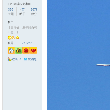
[LV.10]以坛为家III
396
4万
26万
主题
帖子
积分
版主
【天行健，君子以自强
不息。】
积分
261252
收听TA
发消息