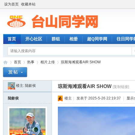
设为首页
收藏本站
首页
开心社区
群组
相册
超Q同学网
往日同学
首页
热事
相片上传
琼斯海滩观看AIR SHOW
楼主:
陆龄侯
琼斯海滩观看AIR SHOW
[复制链接]
台
»
›
›
›
陆龄侯
楼主
|
发表于 2025-5-26 22:19:37
|
显示