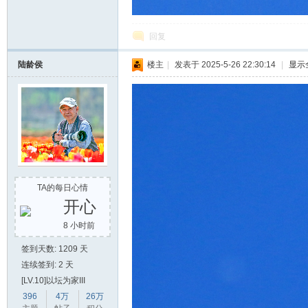
回复
陆龄侯
楼主
|
发表于 2025-5-26 22:30:14
|
显示
TA的每日心情
开心
8 小时前
签到天数: 1209 天
连续签到: 2 天
[LV.10]以坛为家III
396
4万
26万