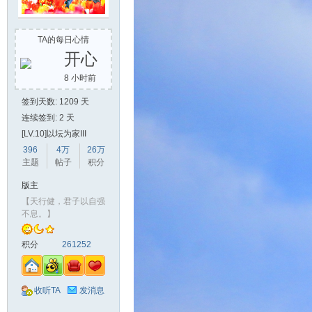
山
TA的每日心情
开心
8 小时前
签到天数: 1209 天
连续签到: 2 天
[LV.10]以坛为家III
396
4万
26万
主题
帖子
积分
同
版主
【天行健，君子以自强
不息。】
积分
261252
收听TA
发消息
学