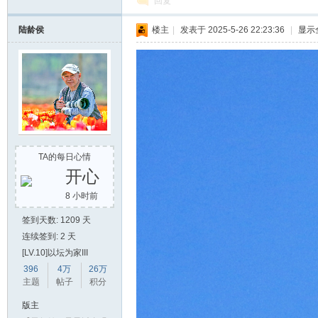
回复
陆龄侯
楼主
|
发表于 2025-5-26 22:23:36
|
显示
TA的每日心情
开心
8 小时前
签到天数: 1209 天
连续签到: 2 天
[LV.10]以坛为家III
396
4万
26万
主题
帖子
积分
版主