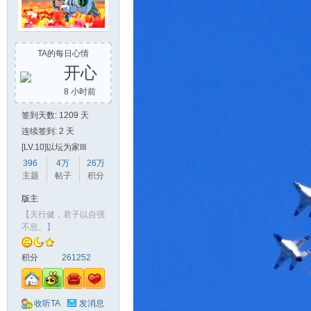
TA的每日心情
开心
8 小时前
签到天数: 1209 天
连续签到: 2 天
[LV.10]以坛为家III
396
4万
26万
主题
帖子
积分
版主
【天行健，君子以自强
不息。】
积分
261252
收听TA
发消息