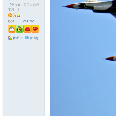
【天行健，君子以自强
不息。】
积分
261252
收听TA
发消息