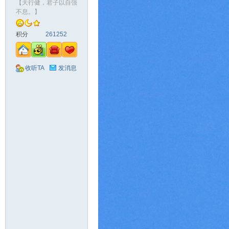
【天行健，君子以自强
不息。】
积分
261252
收听TA
发消息