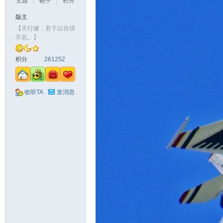
主题
帖子
积分
版主
【天行健，君子以自强
不息。】
积分
261252
收听TA
发消息