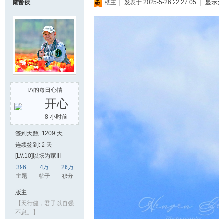
陆龄侯
楼主
|
发表于 2025-5-26 22:27:05
|
显示
TA的每日心情
开心
8 小时前
签到天数: 1209 天
连续签到: 2 天
[LV.10]以坛为家III
396
4万
26万
主题
帖子
积分
版主
【天行健，君子以自强
不息。】