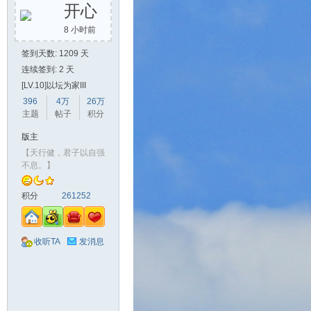
开心
8 小时前
签到天数: 1209 天
连续签到: 2 天
[LV.10]以坛为家III
396
4万
26万
主题
帖子
积分
版主
【天行健，君子以自强
不息。】
积分
261252
收听TA
发消息