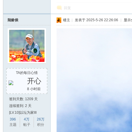
回复
陆龄侯
楼主
|
发表于 2025-5-26 22:26:06
|
显示
TA的每日心情
开心
8 小时前
签到天数: 1209 天
连续签到: 2 天
[LV.10]以坛为家III
396
4万
26万
主题
帖子
积分