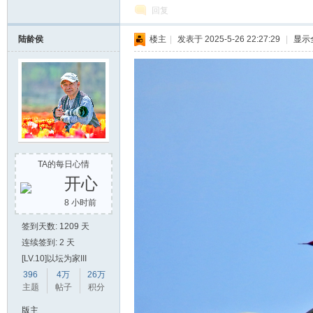
回复
陆龄侯
楼主
|
发表于 2025-5-26 22:27:29
|
显示
TA的每日心情
开心
8 小时前
签到天数: 1209 天
连续签到: 2 天
[LV.10]以坛为家III
396
4万
26万
主题
帖子
积分
版主