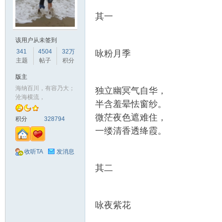
其一
该用户从未签到
341
4504
32万
咏粉月季
主题
帖子
积分
版主
海纳百川，有容乃大；
独立幽冥气自华，
沧海横流，
半含羞晕怯窗纱。
微茫夜色遮难住，
积分
328794
一缕清香透绛霞。
收听TA
发消息
其二
咏夜紫花