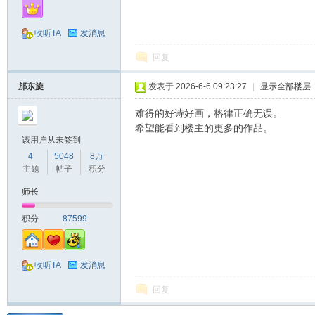
收听TA
发消息
回复
邡东旋
发表于 2026-6-6 09:23:27
|
显示全部楼层
难得的好诗好画，格律正确无误。
希望能看到楼主的更多的作品。
该用户从未签到
4
5048
8万
主题
帖子
积分
师长
积分
87599
收听TA
发消息
回复