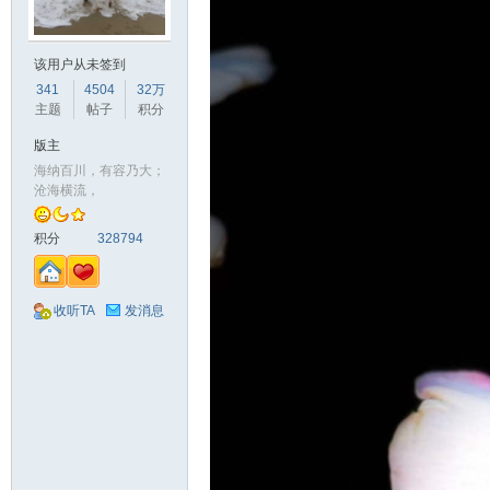
山
该用户从未签到
341
4504
32万
主题
帖子
积分
版主
海纳百川，有容乃大；
沧海横流，
积分
328794
同
收听TA
发消息
学