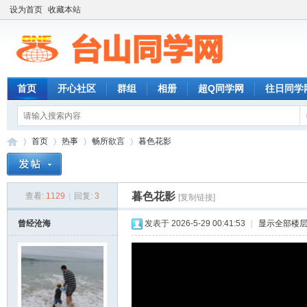
设为首页
收藏本站
首页
开心社区
群组
相册
超Q同学网
往日同学
首页
热事
畅所欲言
暮色花影
暮色花影
查看:
1129
|
回复:
3
[复制链接]
台
»
›
›
›
曾经沧海
发表于 2026-5-29 00:41:53
|
显示全部楼