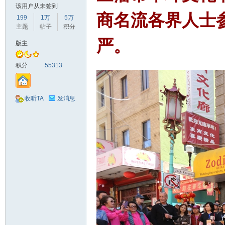
该用户从未签到
商名流各界人士
199
1万
5万
主题
帖子
积分
严。
版主
积分
55313
收听TA
发消息