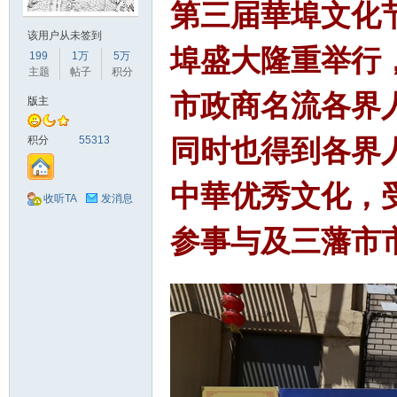
第三届華埠文化节
该用户从未签到
山
埠盛大隆重举行
199
1万
5万
主题
帖子
积分
市政商名流各界
版主
积分
55313
同时也得到各界
中華优秀文化，
收听TA
发消息
同
参事与及三藩市
学