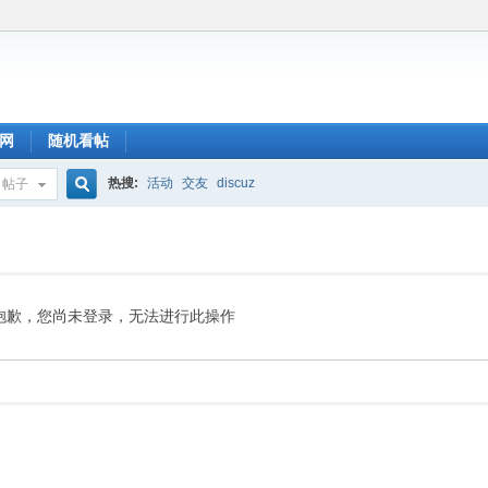
网
随机看帖
热搜:
活动
交友
discuz
帖子
搜
索
抱歉，您尚未登录，无法进行此操作