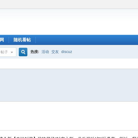
网
随机看帖
热搜:
活动
交友
discuz
帖子
搜
索