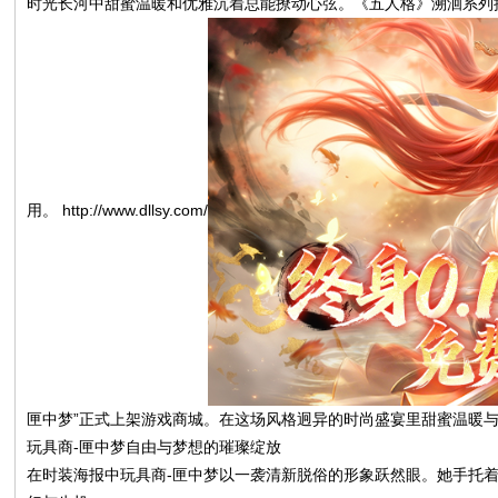
时光长河中甜蜜温暖和优雅沉着总能撩动心弦。《五人格》溯洄系列携全
山
用。 http://www.dllsy.com/
同
匣中梦”正式上架游戏商城。在这场风格迥异的时尚盛宴里甜蜜温暖
玩具商-匣中梦自由与梦想的璀璨绽放
在时装海报中玩具商-匣中梦以一袭清新脱俗的形象跃然眼。她手托
学