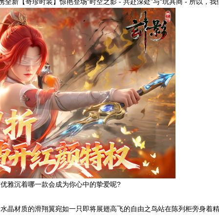
新【奇珍时装】惊艳登场“时空之影 - 共赴深处”与“玩具商 - 所以，
与优雅沉着哪一款会成为你心中的挚爱呢?
着水晶材质的滑翔翼宛如一只即将展翅高飞的自由之鸟站在陈列柜旁身着