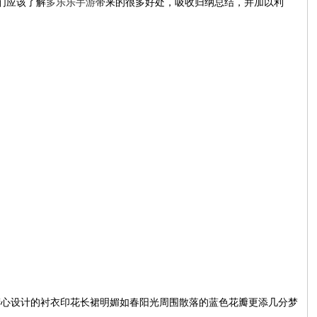
我们应该了解
多乐乐手游
带来的很多好处，吸收归纳总结，并加以利
精心设计的衬衣印花长裙明媚如春阳光周围散落的蓝色花瓣更添几分梦