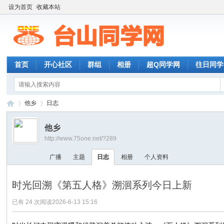
设为首页
收藏本站
首页
开心社区
群组
相册
超Q同学网
往日同学
他乡
日志
他乡
http://www.75one.net/?289
台
›
›
广播
主题
日志
相册
个人资料
时光回溯《第五人格》溯洄系列今日上新
已有 24 次阅读
2026-6-13 15:16