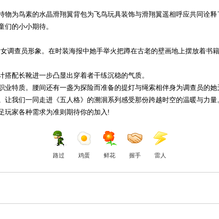
持物为鸟素的水晶滑翔翼背包为飞鸟玩具装饰与滑翔翼遥相呼应共同诠释
童们的小小期待。
的女调查员形象。在时装海报中她手举火把蹲在古老的壁画地上摆放着书籍
计搭配长靴进一步凸显出穿着者干练沉稳的气质。
职业特质。腰间还有一盏为探险而准备的提灯与绳索相伴身为调查员的她
。让我们一同走进《五人格》的溯洄系列感受那份跨越时空的温暖与力量
足玩家各种需求为准则期待你的加入!
路过
鸡蛋
鲜花
握手
雷人