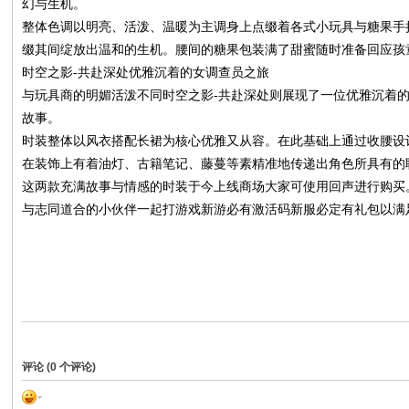
幻与生机。
整体色调以明亮、活泼、温暖为主调身上点缀着各式小玩具与糖果手
缀其间绽放出温和的生机。腰间的糖果包装满了甜蜜随时准备回应孩
时空之影-共赴深处优雅沉着的女调查员之旅
与玩具商的明媚活泼不同时空之影-共赴深处则展现了一位优雅沉着
故事。
时装整体以风衣搭配长裙为核心优雅又从容。在此基础上通过收腰设
在装饰上有着油灯、古籍笔记、藤蔓等素精准地传递出角色所具有的
网
这两款充满故事与情感的时装于今上线商场大家可使用回声进行购买
与志同道合的小伙伴一起打游戏新游必有激活码新服必定有礼包以满
评论 (
0
个评论)