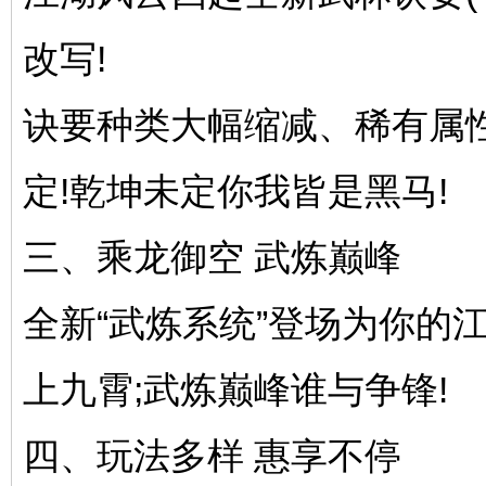
改写!
诀要种类大幅缩减、稀有属
定!乾坤未定你我皆是黑马!
三、乘龙御空 武炼巅峰
全新“武炼系统”登场为你的
上九霄;武炼巅峰谁与争锋!
四、玩法多样 惠享不停