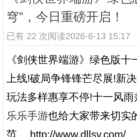
穹”，今日重磅开启！
山
已有 22 次阅读
2026-6-13 15:17
《剑侠世界端游》绿色版十一
同
上线!破局争锋锋芒尽展!新
玩法多样惠享不停!十一风
乐乐手游
也给大家带来切实
范。 http://www.dllsy.com/
学