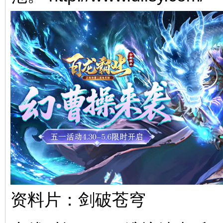
网
资料片：剑破苍穹