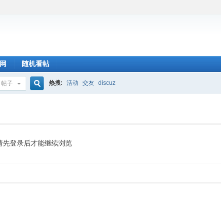
网
随机看帖
热搜:
活动
交友
discuz
帖子
搜
索
请先登录后才能继续浏览