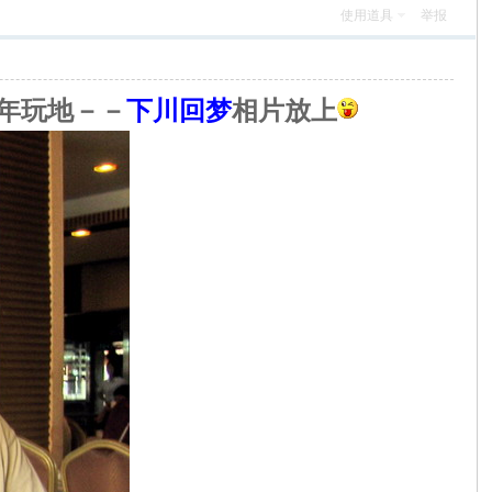
使用道具
举报
年玩地－－
下川回梦
相片放上