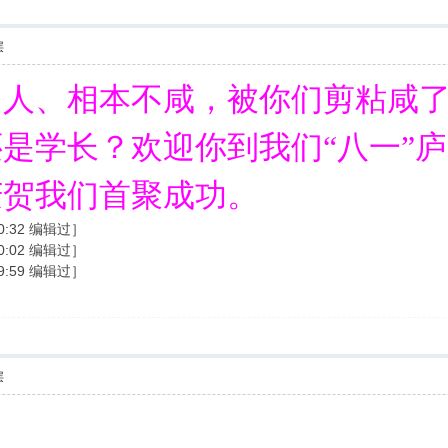
层
，人、相本不咸，被你们剪粘咸
是学长？欢迎你到我们“八一”
庆贺我们首聚成功。
00:32 编辑过］
10:02 编辑过］
59:59 编辑过］
层