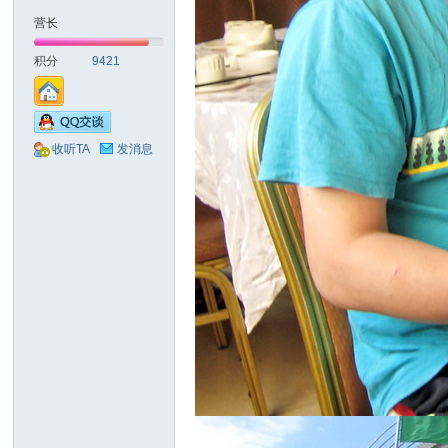
营长
积分
9421
收听TA
发消息