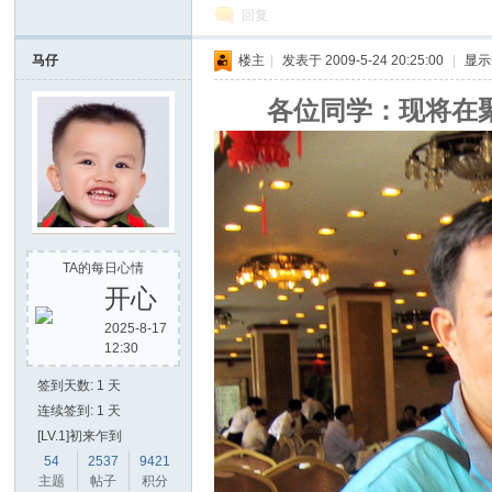
回复
马仔
楼主
|
发表于 2009-5-24 20:25:00
|
显示
各位同学：现将在聚
TA的每日心情
开心
2025-8-17
12:30
签到天数: 1 天
连续签到: 1 天
[LV.1]初来乍到
54
2537
9421
主题
帖子
积分