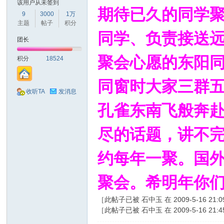
该用户从未签到
期待已久的同学
9
3000
1万
主题
帖子
积分
同学、负责接送
团长
聚会心愿的东阳
积分
18524
同窗时大家三群
收听TA
发消息
孔雀东南飞般奔
尽的话题，讲不
约每年一聚。国
聚会。希明年你
［此帖子已被 石中玉 在 2009-5-16 21:
［此帖子已被 石中玉 在 2009-5-16 21: