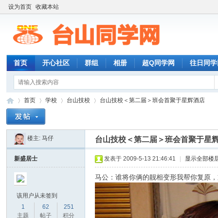
设为首页
收藏本站
首页
开心社区
群组
相册
超Q同学网
往日同学
首页
学校
台山技校
台山技校＜第二届＞班会首聚于星辉酒店
楼主:
马仔
台山技校＜第二届＞班会首聚于星
台
»
›
›
›
新盛居士
发表于 2009-5-13 21:46:41
|
显示全部楼
马公：谁将你俩的靓相变形我帮你复原，
该用户从未签到
1
62
251
主题
帖子
积分