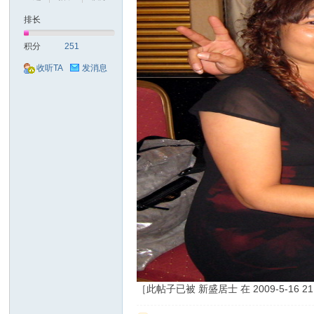
排长
山
积分
251
收听TA
发消息
同
［此帖子已被 新盛居士 在 2009-5-16 21
学