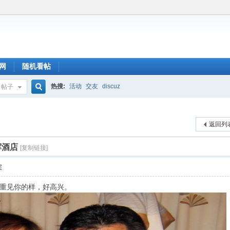
网
随机看帖
热搜:
活动
交友
discuz
帖子
搜
返回列
索
辉酒店
[复制链接]
层
重见你的样，好高兴。