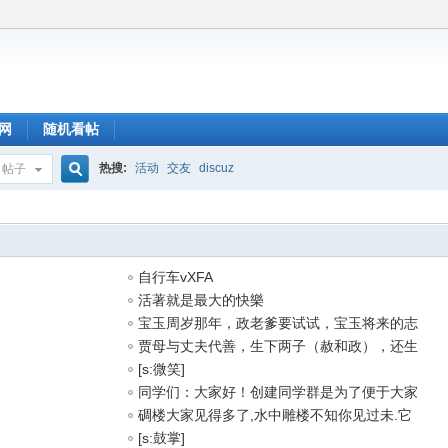
网
随机看帖
热搜:
活动
交友
discuz
帖子
搜
自行车vXFA
索
活著就是最大的快樂
宝玉周岁那年，政老爹要试试，宝玉将来的志
贾母与丈夫代善，生下两子（赦和政），还生
[s:微笑]
同学们：大家好！创建同学群是为了便于大家
碉楼大家见得多了,水中雕楼不知你见过未.它
[s:鼓掌]