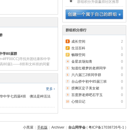
群组积分升级赢得社区推荐
群组积分排行
桥
成长空间
2
生活百科
1
中学80届群
畅聊空间
0
lor=#FF00CC]寻找并团结康和中学
金星农场知青
0
秋高80届1——8班和文科班的同窗
知道红楼梦的老师同学
0
，加入该群组相互交流、沟通和
lor]
六六届三2班同学群
0
台山侨中初中85届三班
0
捞爽区定子美女裙
0
更多 ›
百度胖老师吧石宇玉
0
华中学七四届4班
佛法是种活法
心情日记
0
小黑屋
|
手机版
|
Archiver
|
台山同学会
(
粤ICP备17038726号-1
)