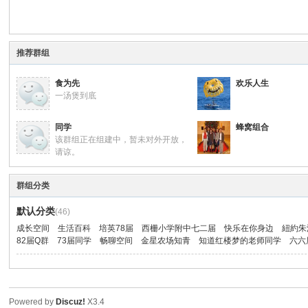
山
推荐群组
食为先
欢乐人生
一汤煲到底
同学
蜂窝组合
该群组正在组建中，暂未对外开放，
请谅。
同
群组分类
默认分类
(46)
成长空间
生活百科
培英78届
西栅小学附中七二届
快乐在你身边
紐約朱
82届Q群
73届同学
畅聊空间
金星农场知青
知道红楼梦的老师同学
六六
Powered by
Discuz!
X3.4
学