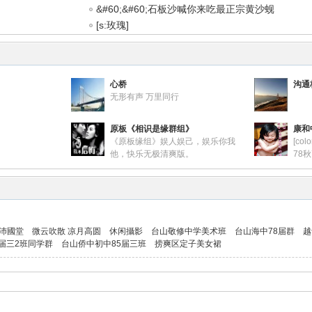
&#60;&#60;石板沙喊你来吃最正宗黄沙蚬
[s:玫瑰]
心桥
沟通
无形有声 万里同行
原板《相识是缘群组》
康和
《原板缘组》娱人娱己，娱乐你我
[co
他，快乐无极清爽版。
78
学友
联络同学真情![/co
沛國堂
微云吹散 凉月高圆
休闲攝影
台山敬修中学美术班
台山海中78届群
越
届三2班同学群
台山侨中初中85届三班
捞爽区定子美女裙