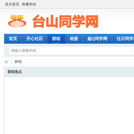
设为首页
收藏本站
首页
开心社区
群组
相册
超Q同学网
往日同学
群组
群组焦点
台
»