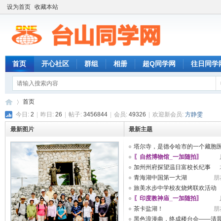
设为首页
收藏本站
首页
开心社区
群组
相册
超Q同学网
往日同学
首页
今日:
2
|
昨日:
26
|
帖子:
3456844
|
会员:
49326
|
欢迎新会员:
方静雯
最新图片
最新主题
台
»
塔尔寺，是德令哈市的一个藏胞医 .
〖自然博物馆_一加随拍〗
朋
加州州府探望温日富校长纪事
青海湖中国第一大湖
朋
旅美水步中学校友烧烤联欢活动
〖印度教神庙_一加随拍〗
桂林山水
茶卡盐湖！
朋
黑色浪漫曲，终成楼台会——清晨 .