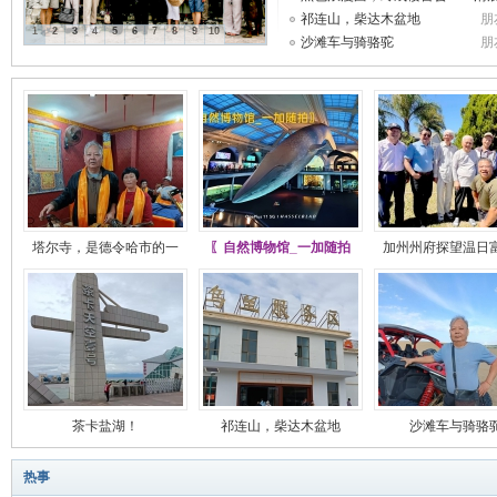
祁连山，柴达木盆地
曾
朋
1
2
3
4
5
6
7
8
9
10
沙滩车与骑骆驼
朋
山
塔尔寺，是德令哈市的一
〖自然博物馆_一加随拍
加州州府探望温日
同
茶卡盐湖！
祁连山，柴达木盆地
沙滩车与骑骆
热事
学