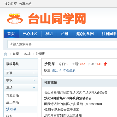
设为首页
收藏本站
首页
开心社区
群组
相册
超Q同学网
往日同学
首页
农场
沙岗湖
沙岗湖
版块导航
今日:
0
|
主题:
462
|
排名:
131
版主:
湛江仔
,
昨夜星辰
热事
台
»
›
›
学校
推荐主题
农场
台山沙岗湖财贸知青场50周年场庆活动的预告
科教农场
沙岗湖知青场45周年庆典活动公告
建工茶场
田园诗话般的德国小镇-蒙绍（Monschau)
沙岗湖
43周年场友聚会完美谢幕
沙岗湖财贸知青场正式通知
联安