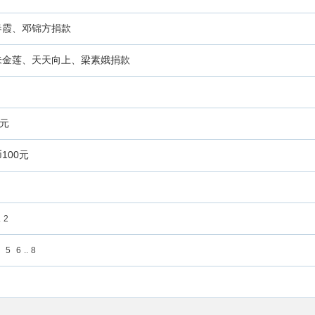
春霞、邓锦方捐款
朱金莲、天天向上、梁素娥捐款
0元
100元
.
2
4
5
6
..
8