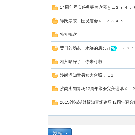
14周年网庆盛典完美谢幕
...
2
3
4
5
谭氏宗亲，医灵庙会
...
2
3
4
5
特別鸣谢
昔日的场友，永远的朋友
...
2
3
4
相片晒好了，你来可啦
沙岗湖知青男女大合照
...
2
沙岗湖知青场42周年聚会完美谢幕
...
2015沙岗湖财贸知青场建场42周年聚会