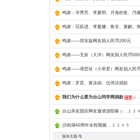
鸣谢：岑秀芳、李夏明、月海的鱼、邝
鸣谢：荘跃进、李曼娜、鲁非、黄鹂、
鸣谢——邡东旋网友捐人民币200元
鸣谢——无奈（大洋）网友捐人民币50
网
鸣谢——谭思珍（小草君）网友捐人民币
鸣谢：罗昆、黄泳娟、伍伟洽捐款
我们为什么要为台山同学网捐款
..
台山亲友团应网友邀请游阳春
...
2
3
沙岗湖40周年全程视频
...
2
3
4
5
版块主题