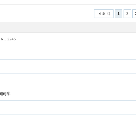
返 回
1
2
6
..
2245
届同学
2