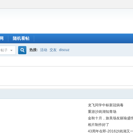
网
随机看帖
热搜:
活动
交友
discuz
帖子
搜
索
龙飞同学中标新冠病毒
重游沙岗湖知青场
金秋十月，旅美场友丽瑜盛
相片制作好了
43周年在即-2016沙岗湖又