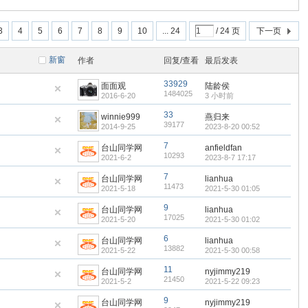
3
4
5
6
7
8
9
10
... 24
/ 24 页
下一页
新窗
作者
回复/查看
最后发表
33929
面面观
陆龄侯
1484025
2016-6-20
3 小时前
33
winnie999
燕归来
39177
2014-9-25
2023-8-20 00:52
7
台山同学网
anfieldfan
10293
2021-6-2
2023-8-7 17:17
7
台山同学网
lianhua
11473
2021-5-18
2021-5-30 01:05
9
台山同学网
lianhua
17025
2021-5-20
2021-5-30 01:02
6
台山同学网
lianhua
13882
2021-5-22
2021-5-30 00:58
11
台山同学网
nyjimmy219
21450
2021-5-2
2021-5-22 09:23
9
台山同学网
nyjimmy219