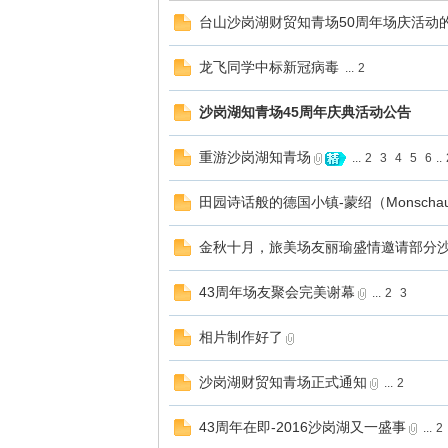
台山沙岗湖财贸知青场50周年场庆活动
龙飞同学中标新冠病毒
...
2
沙岗湖知青场45周年庆典活动公告
重游沙岗湖知青场
...
2
3
4
5
6
..
田园诗话般的德国小镇-蒙绍（Monschau
金秋十月，旅美场友丽瑜盛情邀请部分
43周年场友聚会完美谢幕
...
2
3
相片制作好了
沙岗湖财贸知青场正式通知
...
2
43周年在即-2016沙岗湖又一盛事
...
2