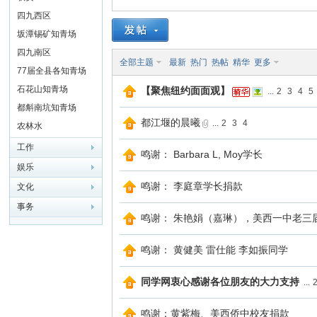
四九西区
山
坂潭锡矿知青场
四九南区
全部主题
最新
热门
热帖
精华
更多
77届全县各知青场
石花山知青场
【聚焦纽约面面观】
...
2
3
4
5
都斛南坑知青场
都江堰的晨曦
...
2
3
4
农林水
工作
鸣谢： Barbara L, Moy学长
娱乐
同
鸣谢： 李庭章学长捐款
文化
事务
鸣谢： 朱艳娟（嘉琳），美西一中老三
鸣谢： 黄健美 雷仕能 李如振同学
同学网衷心感谢各位朋友的大力支持
...
鸣谢：黄紫梅、美西侨中校友捐款
学