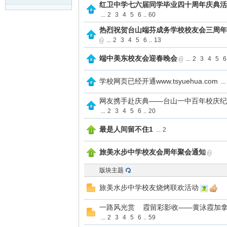
红卫中学七六届同学毕业四十周年庆典活
...
2
3
4
5
6
..
60
热烈祝贺台山端芬成务学校校友会三周年
...
2
3
4
5
6
..
13
端中美东校友会迎春晚会
...
2
3
4
5
6
学校网页已经开通www.tsyuehua.com
...
网友携手赴庆典——台山一中百年校庆纪
...
2
3
4
5
6
..
20
最是人间留不住1
...
2
旅美水步中学校友会周年聚会通知
版块主题
旅美水步中学校友烧烤联欢活动
一路风光赏 霞留彩影收——黄泳霞加
...
2
3
4
5
6
..
59