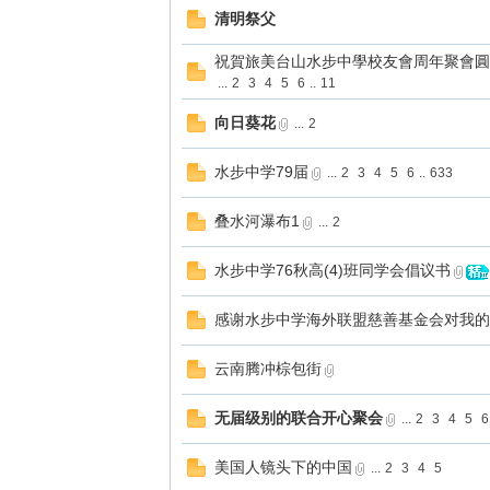
清明祭父
祝賀旅美台山水步中學校友會周年聚會圓
...
2
3
4
5
6
..
11
向日葵花
...
2
水步中学79届
...
2
3
4
5
6
..
633
叠水河瀑布1
...
2
水步中学76秋高(4)班同学会倡议书
感谢水步中学海外联盟慈善基金会对我的
云南腾冲棕包街
无届级别的联合开心聚会
...
2
3
4
5
6
美国人镜头下的中国
...
2
3
4
5