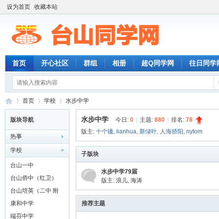
设为首页
收藏本站
首页
开心社区
群组
相册
超Q同学网
往日同学
首页
学校
水步中学
水步中学
版块导航
今日:
0
|
主题:
880
|
排名:
78
版主:
十个辘
,
lianhua
,
新绿叶
,
人海骄阳
,
nytom
热事
台
»
›
›
学校
子版块
台山一中
水步中学79届
台山侨中（红卫）
版主:
浪儿
,
海涛
台山培英（二中 附
城）
康和中学
推荐主题
端芬中学