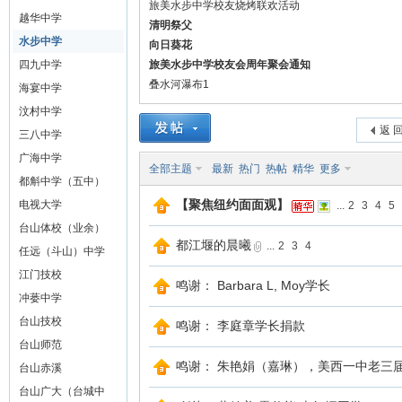
旅美水步中学校友烧烤联欢活动
越华中学
清明祭父
山
水步中学
向日葵花
四九中学
旅美水步中学校友会周年聚会通知
叠水河瀑布1
海宴中学
汶村中学
返 
三八中学
广海中学
全部主题
最新
热门
热帖
精华
更多
都斛中学（五中）
【聚焦纽约面面观】
电视大学
...
2
3
4
5
同
台山体校（业余）
都江堰的晨曦
...
2
3
4
任远（斗山）中学
江门技校
鸣谢： Barbara L, Moy学长
冲蒌中学
台山技校
鸣谢： 李庭章学长捐款
台山师范
鸣谢： 朱艳娟（嘉琳），美西一中老三
台山赤溪
台山广大（台城中
学