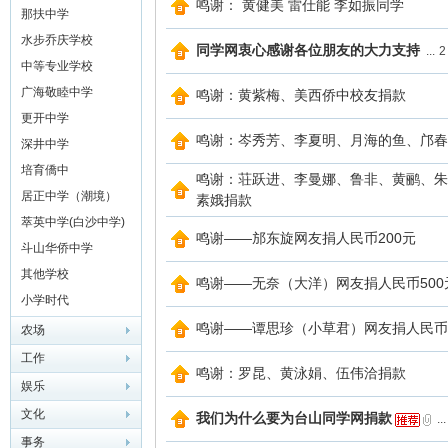
鸣谢： 黄健美 雷仕能 李如振同学
学）
那扶中学
水步乔庆学校
同学网衷心感谢各位朋友的大力支持
...
2
中等专业学校
广海敬睦中学
鸣谢：黄紫梅、美西侨中校友捐款
更开中学
鸣谢：岑秀芳、李夏明、月海的鱼、邝春
深井中学
培育僑中
鸣谢：荘跃进、李曼娜、鲁非、黄鹂、朱
网
居正中学（潮境）
素娥捐款
萃英中学(白沙中学)
鸣谢——邡东旋网友捐人民币200元
斗山华侨中学
其他学校
鸣谢——无奈（大洋）网友捐人民币500
小学时代
鸣谢——谭思珍（小草君）网友捐人民币1
农场
工作
鸣谢：罗昆、黄泳娟、伍伟洽捐款
娱乐
文化
我们为什么要为台山同学网捐款
...
事务