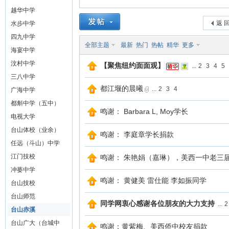
越华中学
山
返 
水步中学
四九中学
全部主题
最新
热门
热帖
精华
更多
海宴中学
汶村中学
【聚焦纽约面面观】
...
2
3
4
5
三八中学
都江堰的晨曦
...
2
3
4
广海中学
都斛中学（五中）
鸣谢： Barbara L, Moy学长
电视大学
同
台山体校（业余）
鸣谢： 李庭章学长捐款
任远（斗山）中学
江门技校
鸣谢： 朱艳娟（嘉琳），美西一中老三
冲蒌中学
鸣谢： 黄健美 雷仕能 李如振同学
台山技校
台山师范
同学网衷心感谢各位朋友的大力支持
...
2
台山赤溪
台山广大（台城中
鸣谢：黄紫梅、美西侨中校友捐款
学