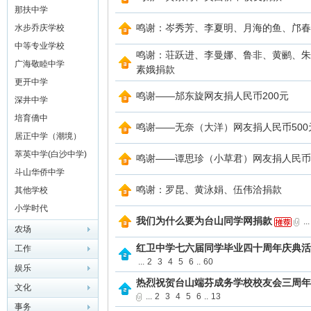
学）
那扶中学
鸣谢：岑秀芳、李夏明、月海的鱼、邝春
水步乔庆学校
中等专业学校
鸣谢：荘跃进、李曼娜、鲁非、黄鹂、朱
广海敬睦中学
素娥捐款
更开中学
鸣谢——邡东旋网友捐人民币200元
深井中学
培育僑中
鸣谢——无奈（大洋）网友捐人民币500
网
居正中学（潮境）
萃英中学(白沙中学)
鸣谢——谭思珍（小草君）网友捐人民币1
斗山华侨中学
鸣谢：罗昆、黄泳娟、伍伟洽捐款
其他学校
小学时代
我们为什么要为台山同学网捐款
...
农场
红卫中学七六届同学毕业四十周年庆典活
工作
...
2
3
4
5
6
..
60
娱乐
热烈祝贺台山端芬成务学校校友会三周年
文化
...
2
3
4
5
6
..
13
事务