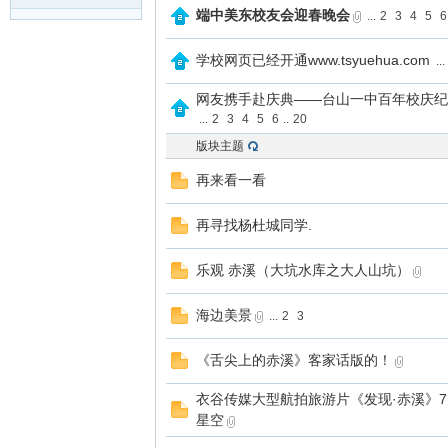
端中美东校友会迎春晚会
...
2
3
4
5
6
学校网页已经开通www.tsyuehua.com
...
网友携手赴庆典——台山一中百年校庆纪
...
2
3
4
5
6
..
20
版块主题
再来看一看
再寻找杨杜城同学.
乐观 赤溪（大坑水库之大人山坑）
海边美景
...
2
3
《舌尖上的赤溪》客家话版的！
衣谷传媒大型航拍旅游片《发现·赤溪》7
星空