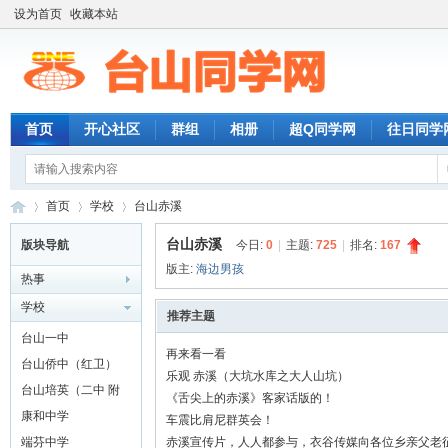
设为首页
收藏本站
首页
开心社区
群组
相册
超Q同学网
往日同学
首页
学校
台山赤溪
台山赤溪
版块导航
今日:
0
|
主题:
725
|
排名:
167
版主:
海边男孩
热事
台
»
›
›
学校
推荐主题
台山一中
再来看一看
台山侨中（红卫）
乐观 赤溪（大坑水库之大人山坑）
台山培英（二中 附
《舌尖上的赤溪》客家话版的！
城）
康和中学
车震比肩尼群英会！
端芬中学
赤溪宣传片，人人都参与，衣谷传媒向各位乡亲父老