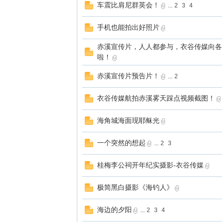
车震比肩尼群英会！
...
2
3
4
手机也能拍出好照片
赤溪宣传片，人人都参与，衣谷传媒向各
啦！
赤溪宣传片预告片！
...
2
衣谷传媒航拍赤溪雾天踩点视频截图！
海角城海面现耶稣光
一个突然的想起
...
2
3
桂梅李公祠开年纪实摄影-衣谷传媒
极简黑白摄影《海钓人》
海边的夕阳
...
2
3
4