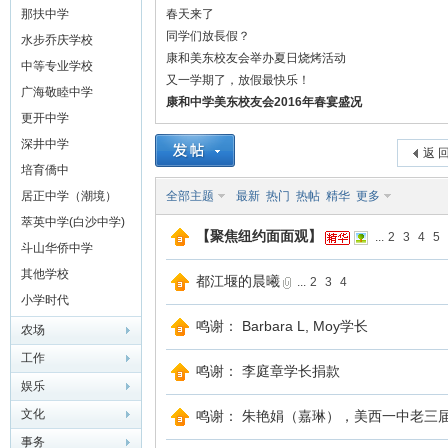
学）
那扶中学
春天来了
同学们放長假？
水步乔庆学校
康和美东校友会举办夏日烧烤活动
中等专业学校
又一学期了，放假最快乐！
广海敬睦中学
康和中学美东校友会2016年春宴盛况
更开中学
深井中学
返 
培育僑中
网
居正中学（潮境）
全部主题
最新
热门
热帖
精华
更多
萃英中学(白沙中学)
【聚焦纽约面面观】
...
2
3
4
5
斗山华侨中学
其他学校
都江堰的晨曦
...
2
3
4
小学时代
鸣谢： Barbara L, Moy学长
农场
工作
鸣谢： 李庭章学长捐款
娱乐
文化
鸣谢： 朱艳娟（嘉琳），美西一中老三
事务