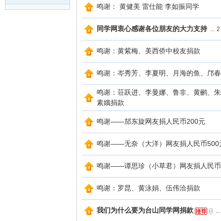
鸣谢： 黄健美 雷仕能 李如振同学
同学网衷心感谢各位朋友的大力支持
...
2
鸣谢：黄紫梅、美西侨中校友捐款
鸣谢：岑秀芳、李夏明、月海的鱼、邝春
鸣谢：荘跃进、李曼娜、鲁非、黄鹂、朱
素娥捐款
鸣谢——邡东旋网友捐人民币200元
鸣谢——无奈（大洋）网友捐人民币500
鸣谢——谭思珍（小草君）网友捐人民币1
鸣谢：罗昆、黄泳娟、伍伟洽捐款
我们为什么要为台山同学网捐款
...