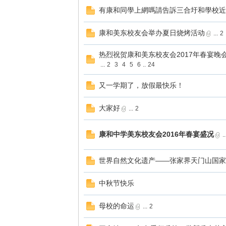
有康和同學上網嗎請告訴三合圩和學校近
康和美东校友会举办夏日烧烤活动
...
2
热烈祝贺康和美东校友会2017年春宴晚
...
2
3
4
5
6
..
24
又一学期了，放假最快乐！
大家好
...
2
康和中学美东校友会2016年春宴盛况
..
世界自然文化遗产——张家界天门山国家
中秋节快乐
母校的命运
...
2