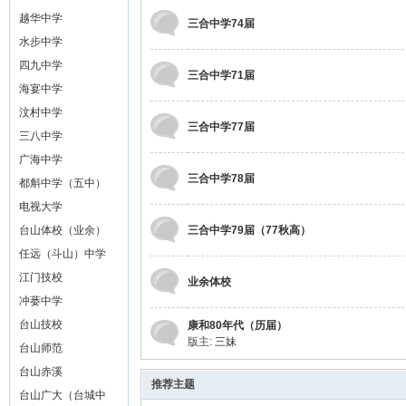
越华中学
三合中学74届
山
水步中学
四九中学
三合中学71届
海宴中学
汶村中学
三合中学77届
三八中学
广海中学
三合中学78届
都斛中学（五中）
电视大学
同
台山体校（业余）
三合中学79届（77秋高）
任远（斗山）中学
江门技校
业余体校
冲蒌中学
台山技校
康和80年代（历届）
版主:
三妹
台山师范
台山赤溪
推荐主题
台山广大（台城中
学