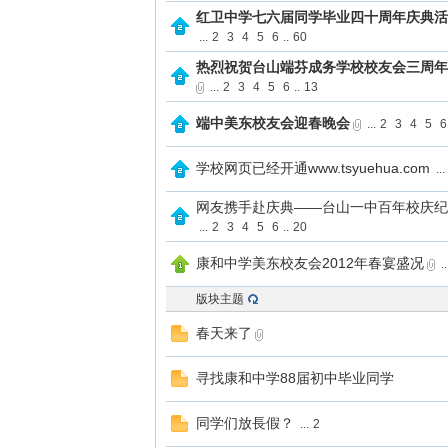
红卫中学七六届同学毕业四十周年庆典活
...
2
3
4
5
6
..
60
热烈祝贺台山端芬成务学校校友会三周年
...
2
3
4
5
6
..
13
端中美东校友会迎春晚会
...
2
3
4
5
6
学校网页已经开通www.tsyuehua.com
...
网友携手赴庆典——台山一中百年校庆纪
...
2
3
4
5
6
..
20
康和中学美东校友会2012年春宴盛况
..
版块主题
春天来了
寻找康和中学88届初中毕业同学
同学们放長假？
...
2