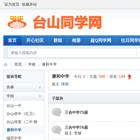
设为首页
收藏本站
首页
开心社区
群组
相册
超Q同学网
往日同学
首页
学校
康和中学
康和中学
版块导航
今日:
0
|
主题:
596
|
排名:
148
版主:
陳勝
热事
台
»
›
›
学校
子版块
台山一中
三合中学75届
台山侨中（红卫）
台山培英（二中 附
三合中学76届
城）
康和中学
版主:
李缘
端芬中学