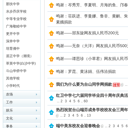
学）
那扶中学
鸣谢：岑秀芳、李夏明、月海的鱼、邝春
水步乔庆学校
鸣谢：荘跃进、李曼娜、鲁非、黄鹂、朱
中等专业学校
素娥捐款
广海敬睦中学
鸣谢——邡东旋网友捐人民币200元
更开中学
深井中学
鸣谢——无奈（大洋）网友捐人民币500
培育僑中
网
居正中学（潮境）
鸣谢——谭思珍（小草君）网友捐人民币1
萃英中学(白沙中学)
斗山华侨中学
鸣谢：罗昆、黄泳娟、伍伟洽捐款
其他学校
我们为什么要为台山同学网捐款
...
小学时代
农场
红卫中学七六届同学毕业四十周年庆典活
...
2
3
4
5
6
..
60
工作
热烈祝贺台山端芬成务学校校友会三周年
娱乐
...
2
3
4
5
6
..
13
文化
端中美东校友会迎春晚会
...
2
3
4
5
6
事务