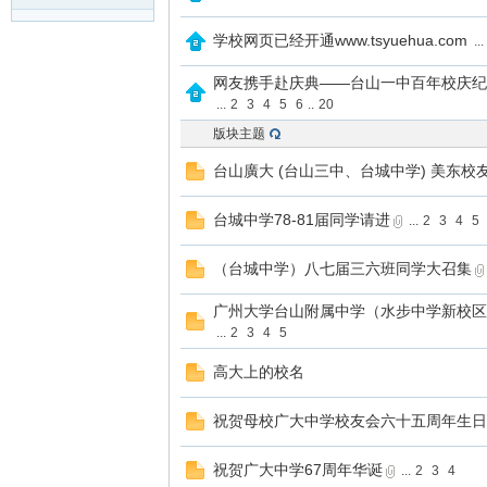
学校网页已经开通www.tsyuehua.com
...
网友携手赴庆典——台山一中百年校庆纪
...
2
3
4
5
6
..
20
版块主题
台山廣大 (台山三中、台城中学) 美东校
台城中学78-81届同学请进
...
2
3
4
5
（台城中学）八七届三六班同学大召集
广州大学台山附属中学（水步中学新校区
...
2
3
4
5
高大上的校名
祝贺母校广大中学校友会六十五周年生日
祝贺广大中学67周年华诞
...
2
3
4