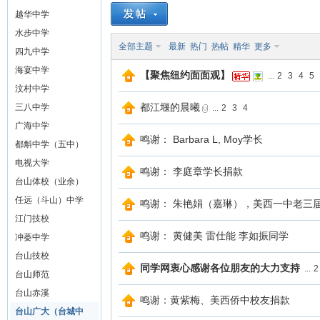
越华中学
山
水步中学
全部主题
最新
热门
热帖
精华
更多
四九中学
海宴中学
【聚焦纽约面面观】
...
2
3
4
5
汶村中学
都江堰的晨曦
三八中学
...
2
3
4
广海中学
鸣谢： Barbara L, Moy学长
都斛中学（五中）
电视大学
鸣谢： 李庭章学长捐款
同
台山体校（业余）
任远（斗山）中学
鸣谢： 朱艳娟（嘉琳），美西一中老三
江门技校
鸣谢： 黄健美 雷仕能 李如振同学
冲蒌中学
台山技校
同学网衷心感谢各位朋友的大力支持
...
2
台山师范
台山赤溪
鸣谢：黄紫梅、美西侨中校友捐款
台山广大（台城中
学