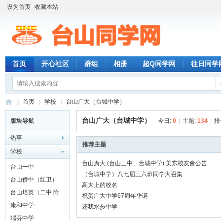
设为首页
收藏本站
首页
开心社区
群组
相册
超Q同学网
往日同学
首页
学校
台山广大（台城中学）
台山广大（台城中学）
版块导航
今日:
0
|
主题:
134
|
排
热事
台
»
›
›
推荐主题
学校
台山廣大 (台山三中、台城中学) 美东校友會公告
台山一中
（台城中学）八七届三六班同学大召集
台山侨中（红卫）
高大上的校名
台山培英（二中 附
祝贺广大中学67周年华诞
城）
康和中学
还我水步中学
端芬中学