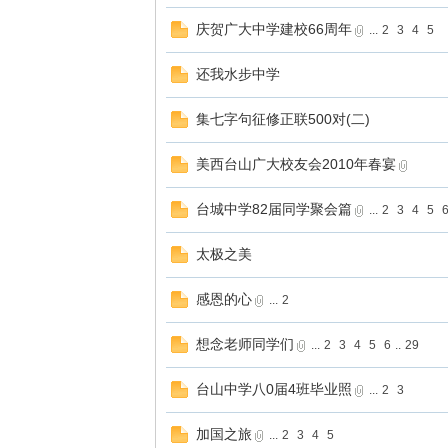
庆贺广大中学建校66周年
...
2
3
4
5
还我水步中学
集七字句征修正联500对(二)
美西台山广大校友会2010年春宴
台城中学82届同学聚会篇
...
2
3
4
5
太极之美
感恩的心
...
2
想念老师同学们
...
2
3
4
5
6
..
29
台山中学八0届4班毕业照
...
2
3
加国之旅
...
2
3
4
5