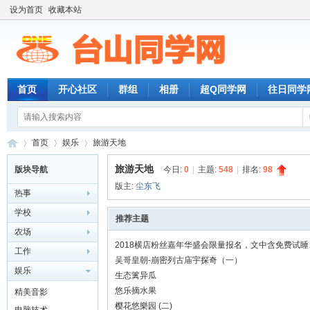
设为首页
收藏本站
首页
开心社区
群组
相册
超Q同学网
往日同学
首页
娱乐
旅游天地
旅游天地
版块导航
今日:
0
|
主题:
548
|
排名:
98
版主:
尘东飞
热事
台
»
›
›
学校
推荐主题
农场
2018横店粉丝嘉年华盛会限量报名，文中含免费试
工作
吴哥皇朝-崩密列古庙宇探奇（一）
娱乐
生态篱异瓜
悠乐摘水果
精美音影
樱花悠樂园 (二)