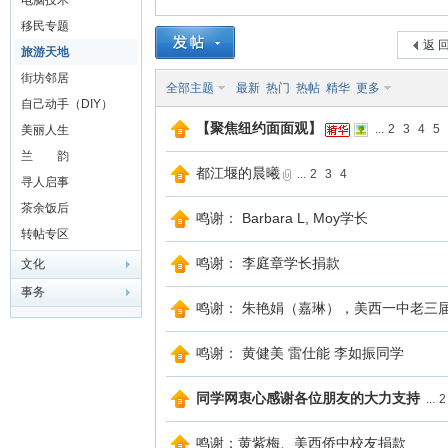
电脑技术
移民专题
山
返 
旅游天地
街坊邻居
全部主题
最新
热门
热帖
精华
更多
自己动手（DIY）
【聚焦纽约面面观】
...
2
3
4
5
美丽人生
兰 韵
都江堰的晨曦
...
2
3
4
寻人启事
茶余饭后
鸣谢： Barbara L, Moy学长
转帖专区
同
鸣谢： 李庭章学长捐款
文化
事务
鸣谢： 朱艳娟（嘉琳），美西一中老三
鸣谢： 黄健美 雷仕能 李如振同学
同学网衷心感谢各位朋友的大力支持
...
2
鸣谢：黄紫梅、美西侨中校友捐款
学