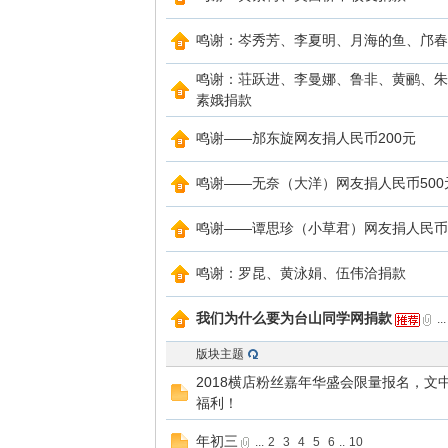
鸣谢：岑秀芳、李夏明、月海的鱼、邝春
鸣谢：荘跃进、李曼娜、鲁非、黄鹂、朱
素娥捐款
鸣谢——邡东旋网友捐人民币200元
鸣谢——无奈（大洋）网友捐人民币500
网
鸣谢——谭思珍（小草君）网友捐人民币1
鸣谢：罗昆、黄泳娟、伍伟洽捐款
我们为什么要为台山同学网捐款
...
版块主题
2018横店粉丝嘉年华盛会限量报名，文
福利！
年初三
...
2
3
4
5
6
..
10