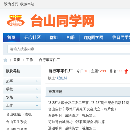
设为首页
收藏本站
首页
开心社区
群组
相册
超Q同学网
往日同学
首页
工作
自行车零件厂
自行车零件厂
版块导航
今日:
0
|
主题:
299
|
排名:
33
版主:
明虹林
热事
台
»
›
›
学校
推荐主题
农场
“3.28”大聚会及工友二三事...“3.28”周年纪念活动16页
工作
台山自行车零件厂美东工友会成立（相片集）
台山机械厂(农机一
遥邀明月 诚约街坊 视频篇五
厂)
台山卫生系统
芝加哥台城街坊中秋联谊聚会 相片篇
遥邀明月 诚约街坊 视频篇二
台山邮电系统