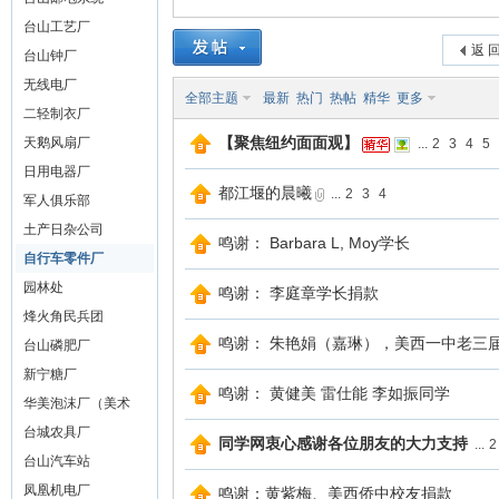
台山工艺厂
山
返 
台山钟厂
无线电厂
全部主题
最新
热门
热帖
精华
更多
二轻制衣厂
【聚焦纽约面面观】
天鹅风扇厂
...
2
3
4
5
日用电器厂
都江堰的晨曦
...
2
3
4
军人俱乐部
土产日杂公司
鸣谢： Barbara L, Moy学长
自行车零件厂
同
园林处
鸣谢： 李庭章学长捐款
烽火角民兵团
鸣谢： 朱艳娟（嘉琳），美西一中老三
台山磷肥厂
新宁糖厂
鸣谢： 黄健美 雷仕能 李如振同学
华美泡沫厂（美术
社）
台城农具厂
同学网衷心感谢各位朋友的大力支持
...
2
台山汽车站
凤凰机电厂
鸣谢：黄紫梅、美西侨中校友捐款
学