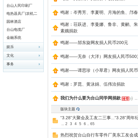
台山人民印刷厂
鸣谢：岑秀芳、李夏明、月海的鱼、邝春
电热器具厂(农机二
厂)
园林酒店
鸣谢：荘跃进、李曼娜、鲁非、黄鹂、朱
台山电缆厂
素娥捐款
金融系统
鸣谢——邡东旋网友捐人民币200元
娱乐
文化
鸣谢——无奈（大洋）网友捐人民币500
网
事务
鸣谢——谭思珍（小草君）网友捐人民币1
鸣谢：罗昆、黄泳娟、伍伟洽捐款
我们为什么要为台山同学网捐款
...
版块主题
“3.28”大聚会及工友二三事...“3.28”周
...
2
3
4
5
6
..
65
热烈祝贺台山自行车零件厂美东工友会成