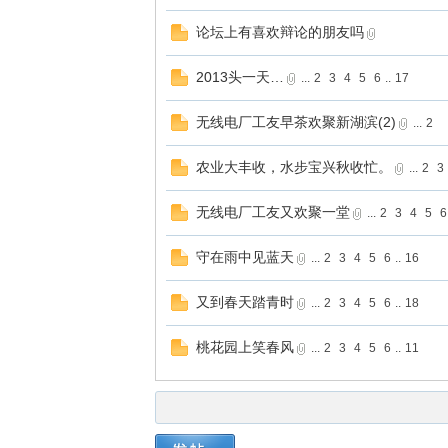
论坛上有喜欢辩论的朋友吗
2013头一天…
...
2
3
4
5
6
..
17
无线电厂工友早茶欢聚新湖滨(2)
...
2
农业大丰收，水步宝兴秋收忙。
...
2
3
无线电厂工友又欢聚一堂
...
2
3
4
5
6
守在雨中见蓝天
...
2
3
4
5
6
..
16
又到春天踏青时
...
2
3
4
5
6
..
18
桃花园上笑春风
...
2
3
4
5
6
..
11