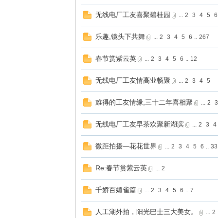
无线电厂工友喜聚碧桂园
...
2
3
4
5
6
乐趣,镜头下共舞
...
2
3
4
5
6
..
267
春节赏紫云英
...
2
3
4
5
6
..
12
无线电厂工友情高业畅聚
...
2
3
4
5
难得的工友情缘,三十二年喜相聚
...
2
3
无线电厂工友早茶欢聚新湖滨
...
2
3
4
微距拍摄—花花世界
...
2
3
4
5
6
..
33
Re:春节赏紫云英
...
2
千娇百媚雀篇
...
2
3
4
5
6
..
7
人工湖外拍，阳光巴士三大美女。
...
2