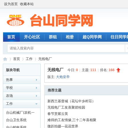
设为首页
收藏本站
首页
开心社区
群组
相册
超Q同学网
往日同学
首页
工作
无线电厂
无线电厂
版块导航
今日:
0
|
主题:
111
|
排名:
166
版主:
大炮皇帝
热事
台
»
›
›
学校
推荐主题
农场
新西兰基督城（花坛中乡村荘）
工作
无线电厂工友喜聚碧桂园
台山机械厂(农机一
春节赏紫云英
厂)
台山卫生系统
难得的工友情缘,三十二年喜相聚
微距拍摄—花花世界
台山邮电系统