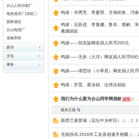
台山人民印刷厂
鸣谢：岑秀芳、李夏明、月海的鱼、邝春
电热器具厂(农机二
厂)
园林酒店
鸣谢：荘跃进、李曼娜、鲁非、黄鹂、朱
台山电缆厂
素娥捐款
金融系统
鸣谢——邡东旋网友捐人民币200元
娱乐
文化
鸣谢——无奈（大洋）网友捐人民币500
网
事务
鸣谢——谭思珍（小草君）网友捐人民币1
鸣谢：罗昆、黄泳娟、伍伟洽捐款
我们为什么要为台山同学网捐款
...
版块主题
新西兰基督城（花坛中乡村荘）
...
2
3
无线快讯:2016年工友喜相逢齐相聚
...