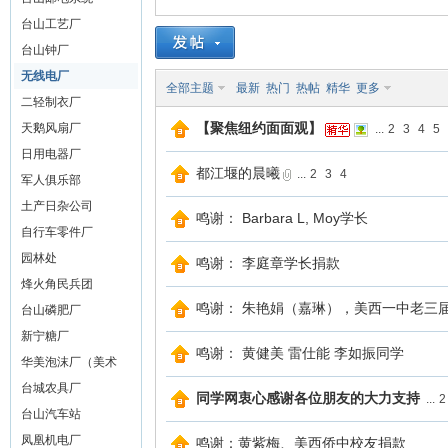
台山工艺厂
山
台山钟厂
无线电厂
全部主题
最新
热门
热帖
精华
更多
二轻制衣厂
【聚焦纽约面面观】
天鹅风扇厂
...
2
3
4
5
日用电器厂
都江堰的晨曦
...
2
3
4
军人俱乐部
土产日杂公司
鸣谢： Barbara L, Moy学长
自行车零件厂
同
园林处
鸣谢： 李庭章学长捐款
烽火角民兵团
鸣谢： 朱艳娟（嘉琳），美西一中老三
台山磷肥厂
新宁糖厂
鸣谢： 黄健美 雷仕能 李如振同学
华美泡沫厂（美术
社）
台城农具厂
同学网衷心感谢各位朋友的大力支持
...
2
台山汽车站
凤凰机电厂
鸣谢：黄紫梅、美西侨中校友捐款
学