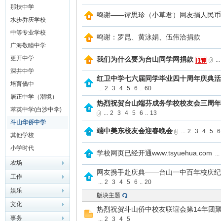
学）
那扶中学
鸣谢——谭思珍（小草君）网友捐人民币1
水步乔庆学校
中等专业学校
鸣谢：罗昆、黄泳娟、伍伟洽捐款
广海敬睦中学
更开中学
我们为什么要为台山同学网捐款
...
深井中学
红卫中学七六届同学毕业四十周年庆典活
培育僑中
...
2
3
4
5
6
..
60
网
居正中学（潮境）
热烈祝贺台山端芬成务学校校友会三周年
萃英中学(白沙中学)
...
2
3
4
5
6
..
13
斗山华侨中学
端中美东校友会迎春晚会
...
2
3
4
5
6
其他学校
小学时代
学校网页已经开通www.tsyuehua.com
...
农场
网友携手赴庆典——台山一中百年校庆纪
工作
...
2
3
4
5
6
..
20
娱乐
版块主题
文化
热烈祝贺斗山侨中校友联谊会第14年团
事务
...
2
3
4
5