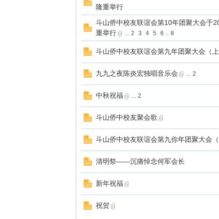
隆重举行
斗山侨中校友联谊会第10年团聚大会于20
重举行
...
2
3
4
5
6
..
8
斗山侨中校友联谊会第九年团聚大会（上
九九之夜陈炎宏独唱音乐会
...
2
中秋祝福
...
2
斗山侨中校友聚会歌
斗山侨中校友联谊会第九你年团聚大会（
清明祭——沉痛悼念何军会长
新年祝福
祝贺