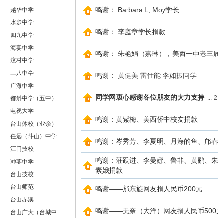
鸣谢： Barbara L, Moy学长
越华中学
山
水步中学
鸣谢： 李庭章学长捐款
四九中学
海宴中学
鸣谢： 朱艳娟（嘉琳），美西一中老三
汶村中学
三八中学
鸣谢： 黄健美 雷仕能 李如振同学
广海中学
同学网衷心感谢各位朋友的大力支持
...
2
都斛中学（五中）
电视大学
同
鸣谢：黄紫梅、美西侨中校友捐款
台山体校（业余）
任远（斗山）中学
鸣谢：岑秀芳、李夏明、月海的鱼、邝春
江门技校
鸣谢：荘跃进、李曼娜、鲁非、黄鹂、朱
冲蒌中学
素娥捐款
台山技校
台山师范
鸣谢——邡东旋网友捐人民币200元
台山赤溪
鸣谢——无奈（大洋）网友捐人民币500
台山广大（台城中
学