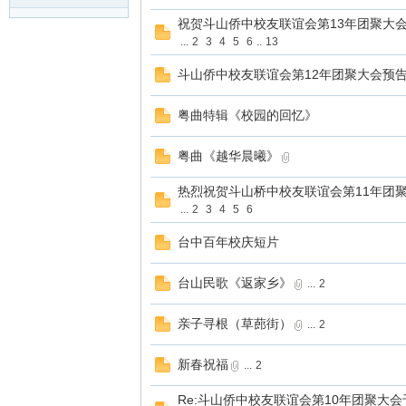
祝贺斗山侨中校友联谊会第13年团聚大
...
2
3
4
5
6
..
13
斗山侨中校友联谊会第12年团聚大会预
粤曲特辑《校园的回忆》
粤曲《越华晨曦》
热烈祝贺斗山桥中校友联谊会第11年团
...
2
3
4
5
6
台中百年校庆短片
台山民歌《返家乡》
...
2
亲子寻根（草蓢街）
...
2
新春祝福
...
2
Re:斗山侨中校友联谊会第10年团聚大会于