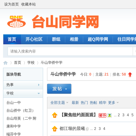
设为首页
收藏本站
首页
开心社区
群组
相册
超Q同学网
往日同学
首页
学校
斗山华侨中学
斗山华侨中学
版块导航
今日:
0
|
主题:
21
|
排名:
58
热事
台
»
›
›
学校
台山一中
全部主题
最新
热门
热帖
精华
更多
台山侨中（红卫）
【聚焦纽约面面观】
...
2
3
4
5
台山培英（二中 附
城）
康和中学
都江堰的晨曦
...
2
3
4
端芬中学