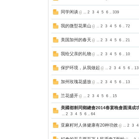
同学闲谈
...
2
3
4
5
6
..
339
我的微型花果山
...
2
3
4
5
6
..
72
美国加州的春天
...
2
3
4
5
6
..
21
我给父亲的礼物
...
2
3
4
5
6
..
10
保护环境，从我做起
...
2
3
4
5
6
..
13
加州玫瑰花盛放
...
2
3
4
5
6
..
13
兰花盛开
...
2
3
4
5
6
..
15
美國都斛同鄉總會2014春宴晚會圆满成
...
2
3
4
5
6
..
64
亚麻籽对人体健康有20种功效
...
2
3
4