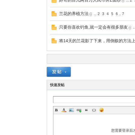
好奇的百几两百万人民币奔Z面纱
...
2
兰花的养植方法
...
2
3
4
5
6
..
7
只要你喜欢钓鱼,就一定会有很多朋友
..
将14天的兰花影了下来，用倒叙的方法
快速发帖
您需要登录后