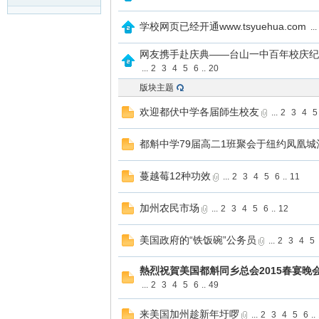
学校网页已经开通www.tsyuehua.com
...
网友携手赴庆典——台山一中百年校庆纪
...
2
3
4
5
6
..
20
版块主题
欢迎都伏中学各届師生校友
...
2
3
4
5
都斛中学79届高二1班聚会于纽约凤凰城
蔓越莓12种功效
...
2
3
4
5
6
..
11
加州农民市场
...
2
3
4
5
6
..
12
美国政府的“铁饭碗”公务员
...
2
3
4
5
熱烈祝賀美国都斛同乡总会2015春宴晚
...
2
3
4
5
6
..
49
来美国加州趁新年圩啰
...
2
3
4
5
6
..