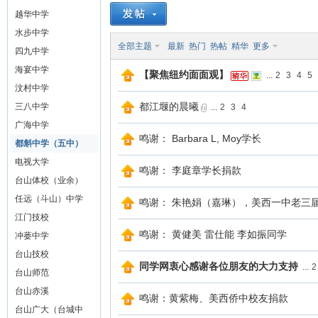
越华中学
山
水步中学
全部主题
最新
热门
热帖
精华
更多
四九中学
海宴中学
【聚焦纽约面面观】
...
2
3
4
5
汶村中学
都江堰的晨曦
三八中学
...
2
3
4
广海中学
鸣谢： Barbara L, Moy学长
都斛中学（五中）
电视大学
鸣谢： 李庭章学长捐款
同
台山体校（业余）
任远（斗山）中学
鸣谢： 朱艳娟（嘉琳），美西一中老三
江门技校
鸣谢： 黄健美 雷仕能 李如振同学
冲蒌中学
台山技校
同学网衷心感谢各位朋友的大力支持
...
2
台山师范
台山赤溪
鸣谢：黄紫梅、美西侨中校友捐款
台山广大（台城中
学