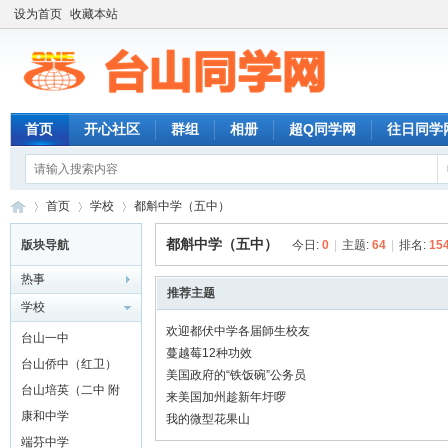
设为首页
收藏本站
首页
开心社区
群组
相册
超Q同学网
往日同学
首页
学校
都斛中学（五中）
都斛中学（五中）
版块导航
今日:
0
|
主题:
64
|
排名:
15
热事
台
»
›
›
推荐主题
学校
欢迎都伏中学各届師生校友
台山一中
蔓越莓12种功效
台山侨中（红卫）
美国政府的“铁饭碗”公务员
台山培英（二中 附
来美国加州趁新年圩啰
城）
康和中学
我的微型花果山
端芬中学