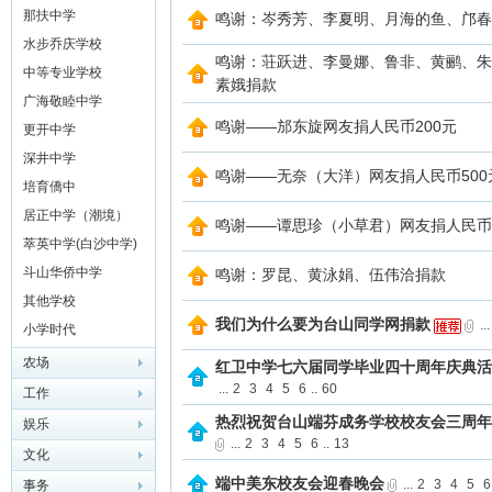
学）
那扶中学
鸣谢：岑秀芳、李夏明、月海的鱼、邝春
水步乔庆学校
鸣谢：荘跃进、李曼娜、鲁非、黄鹂、朱
中等专业学校
素娥捐款
广海敬睦中学
鸣谢——邡东旋网友捐人民币200元
更开中学
深井中学
鸣谢——无奈（大洋）网友捐人民币500
培育僑中
网
居正中学（潮境）
鸣谢——谭思珍（小草君）网友捐人民币1
萃英中学(白沙中学)
斗山华侨中学
鸣谢：罗昆、黄泳娟、伍伟洽捐款
其他学校
我们为什么要为台山同学网捐款
...
小学时代
农场
红卫中学七六届同学毕业四十周年庆典活
...
2
3
4
5
6
..
60
工作
热烈祝贺台山端芬成务学校校友会三周年
娱乐
...
2
3
4
5
6
..
13
文化
端中美东校友会迎春晚会
...
2
3
4
5
6
事务