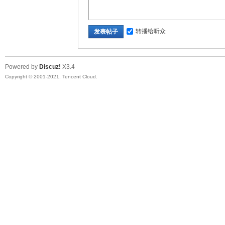
转播给听众
发表帖子
Powered by
Discuz!
X3.4
Copyright © 2001-2021, Tencent Cloud.