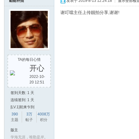
勤能补拙
发表于 2019-8-13 12:24:18
|
显示全部楼
谢叮噹主任上传靓拍分享,谢谢!
TA的每日心情
开心
2022-10-
20 12:51
签到天数: 1 天
连续签到: 1 天
[LV.1]初来乍到
390
3万
4008万
主题
帖子
积分
版主
学海无涯，唯勤是岸。