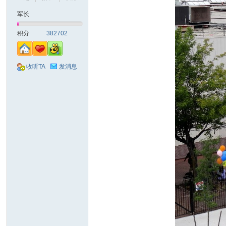
军长
山
积分
382702
收听TA
发消息
同
学