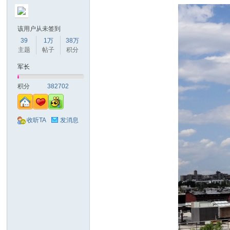
该用户从未签到
39
1万
38万
主题
帖子
积分
军长
积分
382702
收听TA
发消息