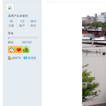
该用户从未签到
39
1万
38万
主题
帖子
积分
军长
积分
382702
收听TA
发消息