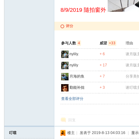
8/9/2019 隨拍窗外
评分
参与人数
4
威望
+33
理由
nylily.
+ 6
谢月版
网
nylily
+ 17
谢月版
月海的鱼
+ 7
分享美
勤能补拙
+ 3
谢叮噹
查看全部评分
回复
叮噹
楼主
|
发表于 2019-8-13 04:03:16
|
显示