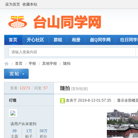
设为首页
收藏本站
首页
开心社区
群组
相册
超Q同学网
往日同学
首页
学校
其他学校
隨拍
隨拍
查看:
12273
|
回复:
57
[复制链接]
台
»
›
›
›
叮噹
发表于 2019-8-13 01:57:35
|
显示全部楼
该用户从未签到
39
1万
38万
主题
帖子
积分