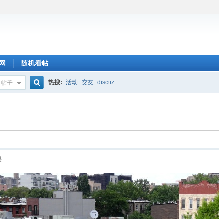
网
随机看帖
热搜:
活动
交友
discuz
帖子
搜
索
层