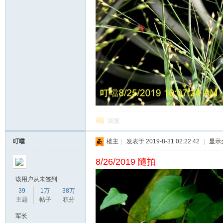
回复
叮噹
楼主
|
发表于 2019-8-31 02:22:42
|
显示
8/26/2019 隨拍
该用户从未签到
39
1万
38万
主题
帖子
积分
军长