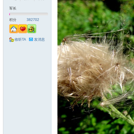
军长
山
积分
382702
收听TA
发消息
同
学