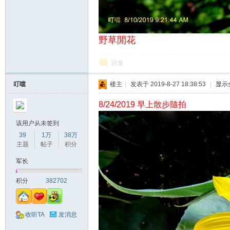
野草閒花
回复
叮噹
楼主
|
发表于 2019-8-27 18:38:53
|
显示
网
8/24/2019 早上散步隨拍
该用户从未签到
39
1万
38万
主题
帖子
积分
军长
积分
382702
收听TA
发消息