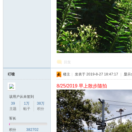
回复
叮噹
楼主
|
发表于 2019-8-27 18:47:17
|
显示
8/25/2019 早上散步隨拍
该用户从未签到
39
1万
38万
主题
帖子
积分
军长
积分
382702