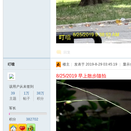
回复
叮噹
楼主
|
发表于 2019-8-29 03:45:19
|
显示
8/25/2019 早上散步隨拍
该用户从未签到
39
1万
38万
主题
帖子
积分
军长
积分
382702