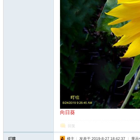
向日葵
回复
叮噹
楼主
|
发表于 2019-8-27 18:42:37
|
显示