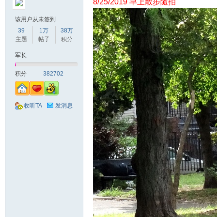
8/25/2019 早上散步隨拍
该用户从未签到
39
1万
38万
主题
帖子
积分
军长
积分
382702
收听TA
发消息