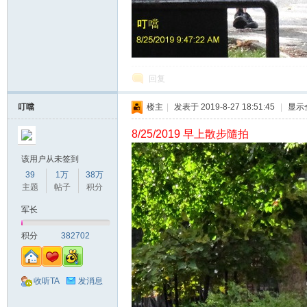
回复
叮噹
楼主
|
发表于 2019-8-27 18:51:45
|
显示
8/25/2019 早上散步隨拍
该用户从未签到
39
1万
38万
主题
帖子
积分
军长
积分
382702
收听TA
发消息