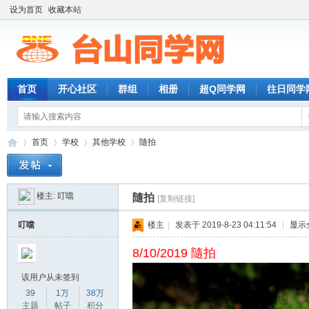
设为首页
收藏本站
首页
开心社区
群组
相册
超Q同学网
往日同学
首页
学校
其他学校
隨拍
楼主:
叮噹
隨拍
[复制链接]
台
»
›
›
›
叮噹
楼主
|
发表于 2019-8-23 04:11:54
|
显示
8/10/2019 隨拍
该用户从未签到
39
1万
38万
主题
帖子
积分