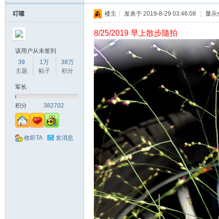
叮噹
楼主
|
发表于 2019-8-29 03:46:08
|
显示
8/25/2019 早上散步隨拍
该用户从未签到
39
1万
38万
主题
帖子
积分
军长
积分
382702
收听TA
发消息