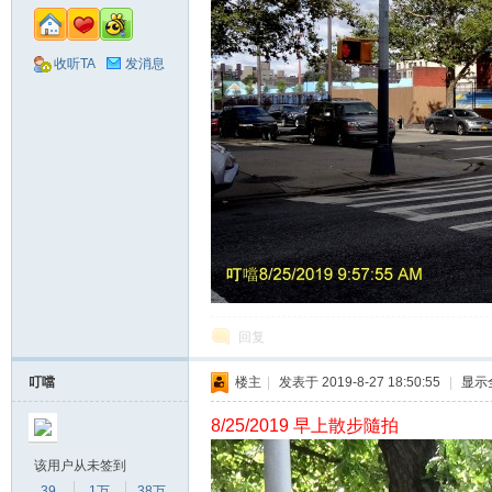
收听TA
发消息
回复
叮噹
楼主
|
发表于 2019-8-27 18:50:55
|
显示
8/25/2019 早上散步隨拍
该用户从未签到
39
1万
38万