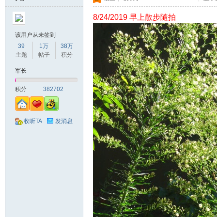
8/24/2019 早上散步隨拍
该用户从未签到
39
1万
38万
主题
帖子
积分
军长
积分
382702
收听TA
发消息