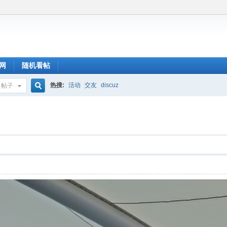
网
随机看帖
热搜:
活动
交友
discuz
帖子
搜
索