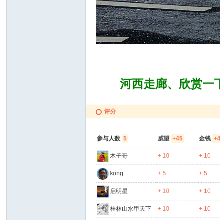
河西走廊、欣赏一下
评分
参与人数
5
威望
+45
金钱
+
木子哥
+ 10
+ 10
kong
+ 5
+ 5
启明星
+ 10
+ 10
桂林山水甲天下
+ 10
+ 10