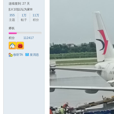
连续签到: 27 天
[LV.10]以坛为家III
355
1万
11万
主题
帖子
积分
师长
积分
112417
收听TA
发消息