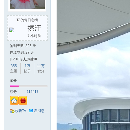
山
TA的每日心情
擦汗
7 小时前
签到天数: 825 天
连续签到: 27 天
[LV.10]以坛为家III
355
1万
11万
同
主题
帖子
积分
师长
积分
112417
收听TA
发消息
学