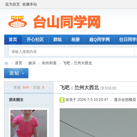
设为首页
收藏本站
首页
开心社区
群组
相册
超Q同学网
往日同学
首页
娱乐
街坊邻居
飞吧：兰州大西北
飞吧：兰州大西北
查看:
844
|
回复:
8
[复制链接]
台
»
›
›
›
朋友靓女
发表于 2026-7-5 10:20:47
|
显示全部楼层