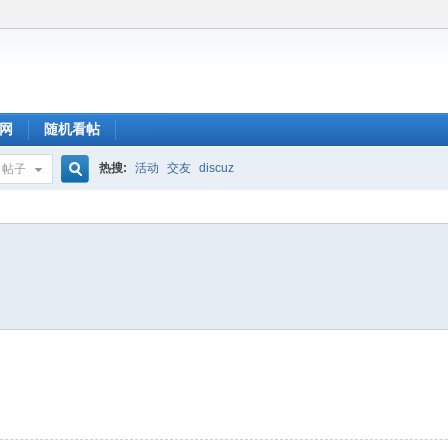
网
随机看帖
热搜:
活动
交友
discuz
帖子
搜
索