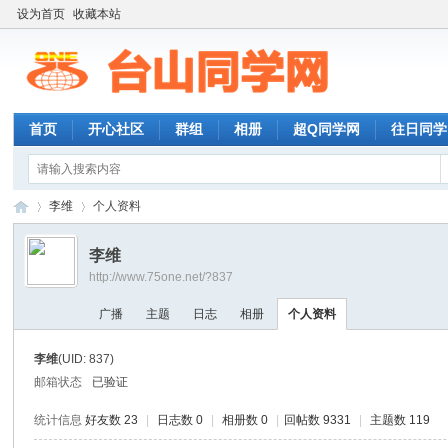
设为首页
收藏本站
首页
开心社区
群组
相册
超Q同学网
往日同学
李维
个人资料
李维
http://www.75one.net/?837
台
›
›
广播
主题
日志
相册
个人资料
李维
(UID: 837)
邮箱状态
已验证
统计信息
好友数 23
|
日志数 0
|
相册数 0
|
回帖数 9331
|
主题数 119