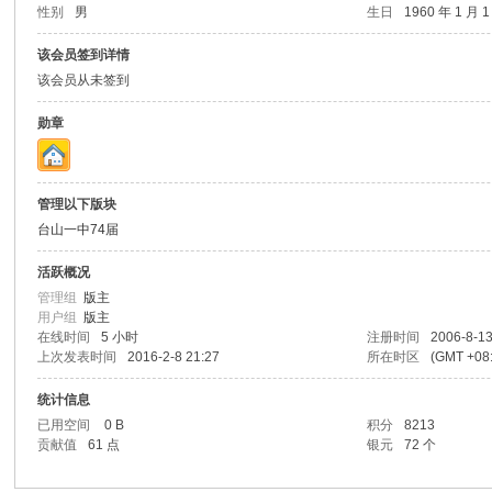
性别
男
生日
1960 年 1 月 
山
该会员签到详情
该会员从未签到
勋章
管理以下版块
台山一中74届
同
活跃概况
管理组
版主
用户组
版主
在线时间
5 小时
注册时间
2006-8-13
上次发表时间
2016-2-8 21:27
所在时区
(GMT +0
统计信息
已用空间
0 B
积分
8213
贡献值
61 点
银元
72 个
学