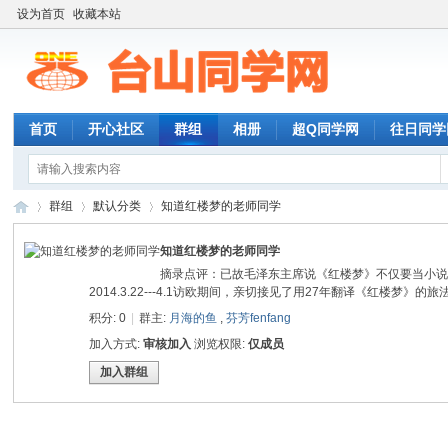
设为首页
收藏本站
首页
开心社区
群组
相册
超Q同学网
往日同学
群组
默认分类
知道红楼梦的老师同学
知道红楼梦的老师同学
摘录点评：已故毛泽东主席说《红楼梦》不仅要当小说看
台
›
›
2014.3.22---4.1访欧期间，亲切接见了用27年翻译《红楼梦》
›
积分: 0
|
群主:
月海的鱼
,
芬芳fenfang
加入方式:
审核加入
浏览权限:
仅成员
加入群组