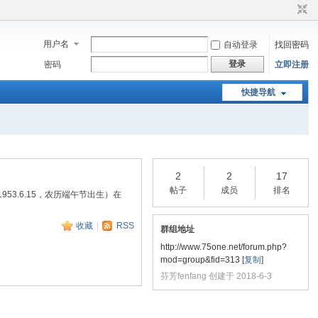
用户名
自动登录
找回密码
登录
密码
立即注册
快捷导航
2
2
17
帖子
成员
排名
3.6.15，农历端午节出生）在
收藏
|
RSS
群组地址
http://www.75one.net/forum.php?
mod=group&fid=313
[
复制
]
芬芳fenfang 创建于 2018-6-3