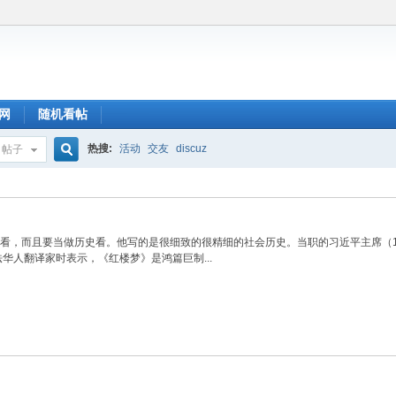
网
随机看帖
热搜:
活动
交友
discuz
帖子
搜
，而且要当做历史看。他写的是很细致的很精细的社会历史。当职的习近平主席（195
索
的旅法华人翻译家时表示，《红楼梦》是鸿篇巨制...