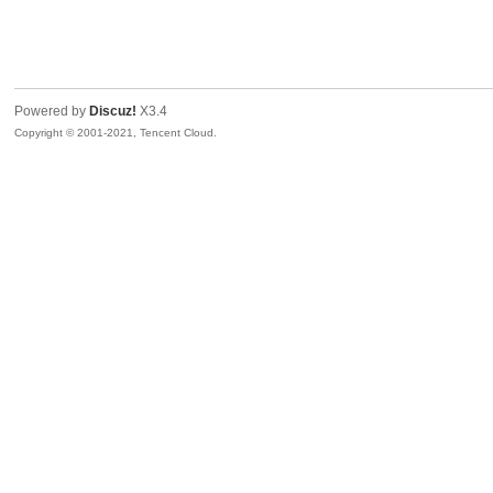
山
Powered by
Discuz!
X3.4
Copyright © 2001-2021, Tencent Cloud.
同
学